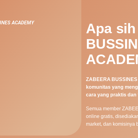
USSINES ACADEMY
Apa si
BUSSI
ACADEM
ZABEERA BUSSINES 
komunitas yang menga
cara yang praktis dan
Semua member ZABEERA
online gratis, disediak
market, dan komisinya 