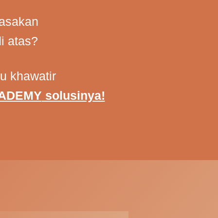
asakan
i atas?
lu khawatir
CADEMY
solusinya!