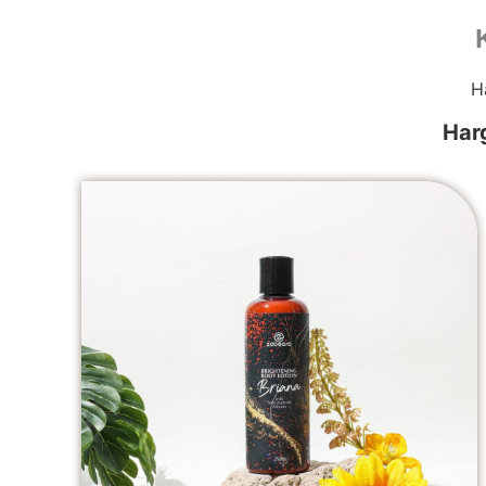
H
Har