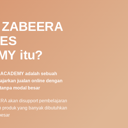
h ZABEERA
NES
Y itu?
ACADEMY adalah sebuah
jarkan jualan online dengan
 tanpa modal besar
 akan disupport pembelajaran
an produk yang banyak dibutuhkan
besar