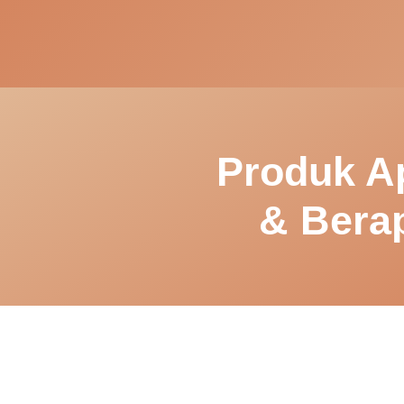
Produk A
& Bera